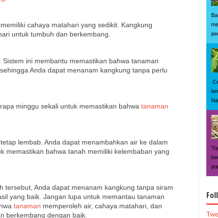
Ba
 memiliki cahaya matahari yang sedikit. Kangkung
me
hari untuk tumbuh dan berkembang.
pe
 pot. Sistem ini membantu memastikan bahwa tanaman
, sehingga Anda dapat menanam kangkung tanpa perlu
Ce
la
Na
erapa minggu sekali untuk memastikan bahwa
tanaman
t tetap lembab. Anda dapat menambahkan air ke dalam
To
ntuk memastikan bahwa tanah memiliki kelembaban yang
be
po
h tersebut, Anda dapat menanam kangkung tanpa siram
Fol
sil yang baik. Jangan lupa untuk memantau tanaman
ahwa
tanaman
memperoleh air, cahaya matahari, dan
Twe
dan berkembang dengan baik.