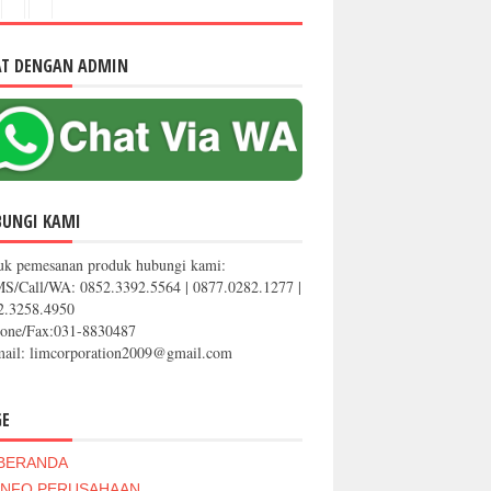
AT DENGAN ADMIN
BUNGI KAMI
uk pemesanan produk hubungi kami:
MS/Call/WA: 0852.3392.5564 | 0877.0282.1277 |
2.3258.4950
hone/Fax:031-8830487
mail: limcorporation2009@gmail.com
GE
BERANDA
INFO PERUSAHAAN