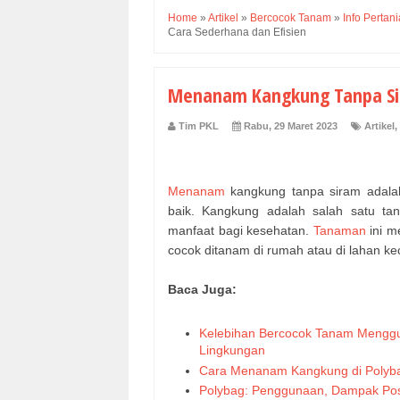
Home
»
Artikel
»
Bercocok Tanam
»
Info Pertan
Cara Sederhana dan Efisien
Menanam Kangkung Tanpa Sir
Tim PKL
Rabu, 29 Maret 2023
Artikel
,
Menanam
kangkung tanpa siram adala
baik. Kangkung adalah salah satu t
manfaat bagi kesehatan.
Tanaman
ini m
cocok ditanam di rumah atau di lahan kec
Baca Juga:
Kelebihan Bercocok Tanam Menggu
Lingkungan
Cara Menanam Kangkung di Polyba
Polybag: Penggunaan, Dampak Posi