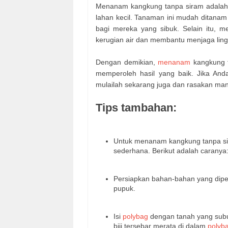
Menanam kangkung tanpa siram adalah p
lahan kecil. Tanaman ini mudah ditana
bagi mereka yang sibuk. Selain itu,
kerugian air dan membantu menjaga lin
Dengan demikian,
menanam
kangkung 
memperoleh hasil yang baik. Jika An
mulailah sekarang juga dan rasakan man
Tips tambahan:
Untuk menanam kangkung tanpa si
sederhana. Berikut adalah caranya
Persiapkan bahan-bahan yang diper
pupuk.
Isi
polybag
dengan tanah yang subu
biji tersebar merata di dalam
polyb