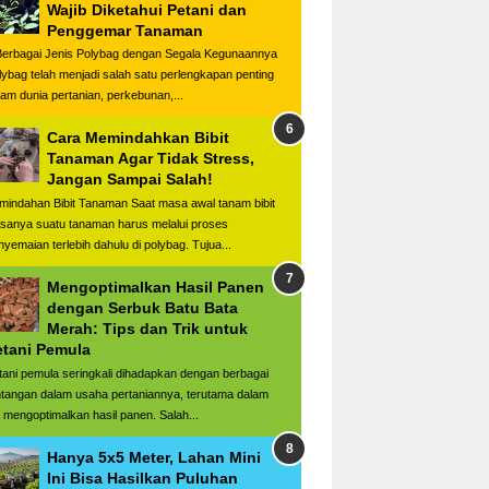
Wajib Diketahui Petani dan
Penggemar Tanaman
rbagai Jenis Polybag dengan Segala Kegunaannya
lybag telah menjadi salah satu perlengkapan penting
lam dunia pertanian, perkebunan,...
Cara Memindahkan Bibit
Tanaman Agar Tidak Stress,
Jangan Sampai Salah!
mindahan Bibit Tanaman Saat masa awal tanam bibit
asanya suatu tanaman harus melalui proses
nyemaian terlebih dahulu di polybag. Tujua...
Mengoptimalkan Hasil Panen
dengan Serbuk Batu Bata
Merah: Tips dan Trik untuk
etani Pemula
tani pemula seringkali dihadapkan dengan berbagai
ntangan dalam usaha pertaniannya, terutama dalam
l mengoptimalkan hasil panen. Salah...
Hanya 5x5 Meter, Lahan Mini
Ini Bisa Hasilkan Puluhan