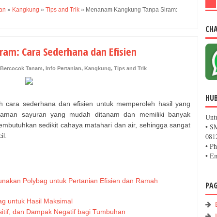
ian
»
Kangkung
»
Tips and Trik
»
Menanam Kangkung Tanpa Siram:
CH
am: Cara Sederhana dan Efisien
Bercocok Tanam
,
Info Pertanian
,
Kangkung
,
Tips and Trik
HU
h cara sederhana dan efisien untuk memperoleh hasil yang
anaman sayuran yang mudah ditanam dan memiliki banyak
Unt
embutuhkan sedikit cahaya matahari dan air, sehingga sangat
• S
il.
081
• P
• E
nakan Polybag untuk Pertanian Efisien dan Ramah
PA
g untuk Hasil Maksimal
tif, dan Dampak Negatif bagi Tumbuhan