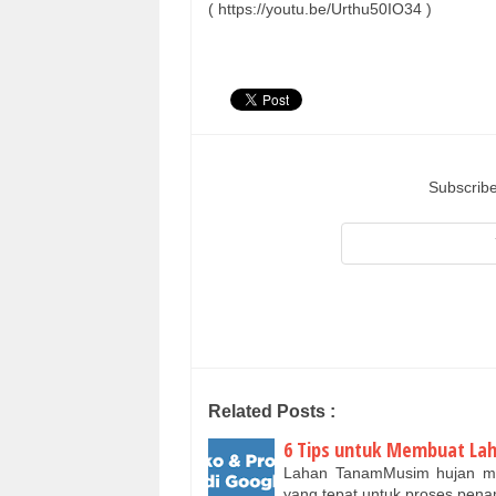
( https://youtu.be/Urthu50IO34 )
Subscribe
Related Posts :
6 Tips untuk Membuat Lah
Lahan TanamMusim hujan me
yang tepat untuk proses pen