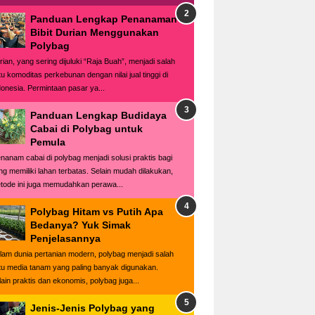
Panduan Lengkap Penanaman
Bibit Durian Menggunakan
Polybag
rian, yang sering dijuluki “Raja Buah”, menjadi salah
tu komoditas perkebunan dengan nilai jual tinggi di
donesia. Permintaan pasar ya...
Panduan Lengkap Budidaya
Cabai di Polybag untuk
Pemula
nanam cabai di polybag menjadi solusi praktis bagi
ng memiliki lahan terbatas. Selain mudah dilakukan,
tode ini juga memudahkan perawa...
Polybag Hitam vs Putih Apa
Bedanya? Yuk Simak
Penjelasannya
lam dunia pertanian modern, polybag menjadi salah
tu media tanam yang paling banyak digunakan.
lain praktis dan ekonomis, polybag juga...
Jenis-Jenis Polybag yang