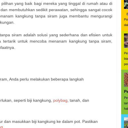
ilihan yang baik bagi mereka yang tinggal di rumah atau di
m dan membutuhkan sedikit perawatan, sehingga sangat cocok
Be
 menanam kangkung tanpa siram juga membantu mengurangi
Po
gkungan.
da
tanpa siram adalah solusi yang sederhana dan efisien untuk
da tertarik untuk mencoba menanam kangkung tanpa siram,
faatnya.
Pe
bi
pe
ram, Anda perlu melakukan beberapa langkah
:
P
Pe
lukan, seperti biji kangkung,
polybag
, tanah, dan
ta
ha
r dan masukkan biji kangkung ke dalam pot. Pastikan
ag
.