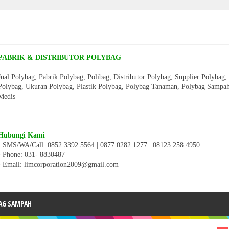
PABRIK & DISTRIBUTOR POLYBAG
Jual Polybag, Pabrik Polybag, Polibag, Distributor Polybag, Supplier Polybag
Polybag, Ukuran Polybag, Plastik Polybag, Polybag Tanaman, Polybag Sampa
Medis
Hubungi Kami
• SMS/WA/Call: 0852.3392.5564 | 0877.0282.1277 | 08123.258.4950
•
Phone: 031- 8830487
• Email: limcorporation2009@gmail.com
AG SAMPAH