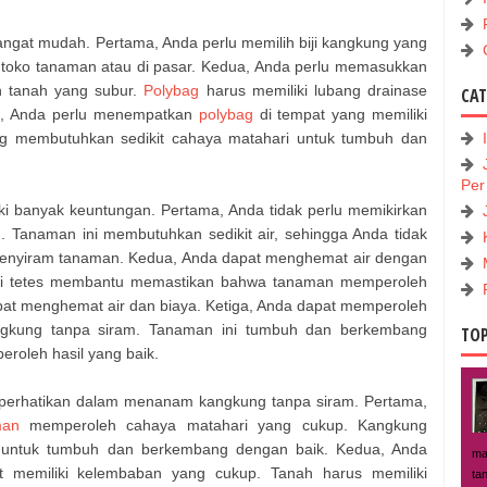
gat mudah. Pertama, Anda perlu memilih biji kangkung yang
 di toko tanaman atau di pasar. Kedua, Anda perlu memasukkan
 tanah yang subur.
Polybag
harus memiliki lubang drainase
CA
ga, Anda perlu menempatkan
polybag
di tempat yang memiliki
ng membutuhkan sedikit cahaya matahari untuk tumbuh dan
Per
ki banyak keuntungan. Pertama, Anda tidak perlu memikirkan
 Tanaman ini membutuhkan sedikit air, sehingga Anda tidak
menyiram tanaman. Kedua, Anda dapat menghemat air dengan
si tetes membantu memastikan bahwa tanaman memperoleh
apat menghemat air dan biaya. Ketiga, Anda dapat memperoleh
gkung tanpa siram. Tanaman ini tumbuh dan berkembang
TOP
roleh hasil yang baik.
iperhatikan dalam menanam kangkung tanpa siram. Pertama,
man
memperoleh cahaya matahari yang cukup. Kangkung
 untuk tumbuh dan berkembang dengan baik. Kedua, Anda
ma
 memiliki kelembaban yang cukup. Tanah harus memiliki
tan