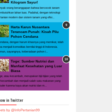
Kilogram Sayur!
nyak orang beranggapan bahwa bercocok tanam
mbutuhkan lahan luas. Padahal, dengan teknologi
rtanian modern dan sistem tanam yang efisi...
Harta Karun Nusantara
Terancam Punah: Kisah Pilu
Pohon Cendana
ndana, dengan harum khasnya yang memikat, telah
ma menjadi komoditas bernilai tinggi di Indonesia.
mun, sayangnya, keberadaan pohon i...
Toge: Sumber Nutrisi dan
Manfaat Kesehatan yang Luar
Biasa
ge, atau kecambah, merupakan biji-bijian yang telah
rkecambah dan menjadi salah satu makanan yang
puler karena kaya akan nutrisi dan m...
low in Twitter
ets by @InfoPertanian99