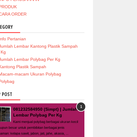
PRODUK
CARA ORDER
TEGORY
Info Pertanian
Jumlah Lembar Kantong Plastik Sampah
 Kg
Jumlah Lembar Polybag Per Kg
Kantong Plastik Sampah
Macam-macam Ukuran Polybag
Polybag
 POST
081232584950 (Simpt) | Jumlah
Lembar Polybag Per Kg
Kami menjual polybag berbagai ukuran kecil
upun besar untuk pembibitan berbagai jenis
aman: kelapa sawit, jabon, jati, jahe, akasia, ...