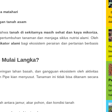
a matahari
Be
Po
ngan tanah asam
da
bahwa
tanah di sekitarnya masih sehat dan kaya mikoriza
,
ertumbuhan tanaman dan menjaga siklus nutrisi alami. Oleh
ikator alami
bagi ekosistem perairan dan pertanian berbasis
Pe
bi
pe
 Mulai Langka?
eringan lahan basah, dan gangguan ekosistem oleh aktivitas
n Pipe kian menyusut. Tanaman ini tidak bisa ditanam secara
P
Pe
ta
ha
h antara jamur, akar pohon, dan kondisi tanah