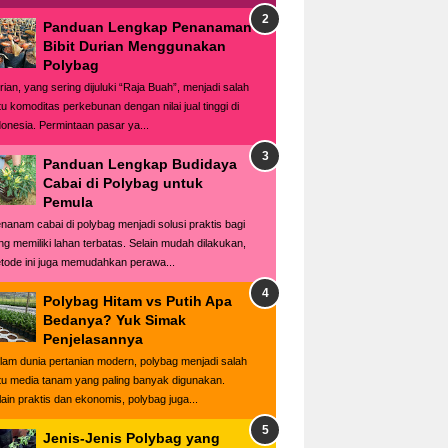
Panduan Lengkap Penanaman
Bibit Durian Menggunakan
Polybag
rian, yang sering dijuluki “Raja Buah”, menjadi salah
tu komoditas perkebunan dengan nilai jual tinggi di
donesia. Permintaan pasar ya...
Panduan Lengkap Budidaya
Cabai di Polybag untuk
Pemula
nanam cabai di polybag menjadi solusi praktis bagi
ng memiliki lahan terbatas. Selain mudah dilakukan,
tode ini juga memudahkan perawa...
Polybag Hitam vs Putih Apa
Bedanya? Yuk Simak
Penjelasannya
lam dunia pertanian modern, polybag menjadi salah
tu media tanam yang paling banyak digunakan.
lain praktis dan ekonomis, polybag juga...
Jenis-Jenis Polybag yang