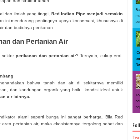
bapan dan struktur tanah
Ba
al dan ilmiah yang tinggi,
Red Indian Pipe menjadi semakin
me
an ini mendorong pentingnya upaya konservasi, khususnya di
pe
air dan budidaya perikanan.
nan dan Pertanian Air
Ce
 sektor
perikanan dan pertanian air
? Ternyata, cukup erat.
la
Na
imbang
enandakan bahwa tanah dan air di sekitarnya memiliki
an, dan kandungan organik yang baik—kondisi ideal untuk
To
an air lainnya.
be
po
indikator alami seperti bunga ini sangat berharga. Bila Red
ar area pertanian air, maka ekosistemnya tergolong sehat dan
Fol
Twe