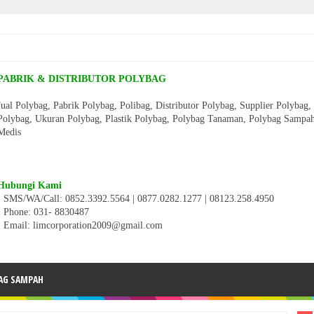
PABRIK & DISTRIBUTOR POLYBAG
Jual Polybag, Pabrik Polybag, Polibag, Distributor Polybag, Supplier Polybag
Polybag, Ukuran Polybag, Plastik Polybag, Polybag Tanaman, Polybag Sampa
Medis
Hubungi Kami
• SMS/WA/Call: 0852.3392.5564 | 0877.0282.1277 | 08123.258.4950
•
Phone: 031- 8830487
• Email: limcorporation2009@gmail.com
AG SAMPAH