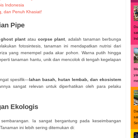
is Indonesia
g, dan Penuh Khasiat!
ian Pipe
Du
sa
In
i
ghost plant
atau
corpse plant
, adalah tanaman berbunga
 melakukan fotosintesis, tanaman ini mendapatkan nutrisi dari
oriza yang menempel pada akar pohon. Warna putih hingga
erti tanaman hantu, unik dan mencolok di tengah kegelapan
Me
ya
ngat spesifik—
lahan basah, hutan lembab, dan ekosistem
me
annya sangat relevan untuk diperhatikan oleh para pelaku
gan Ekologis
Da
sa
 sembarangan. Ia sangat bergantung pada keseimbangan
Se
Tanaman ini lebih sering ditemukan di: