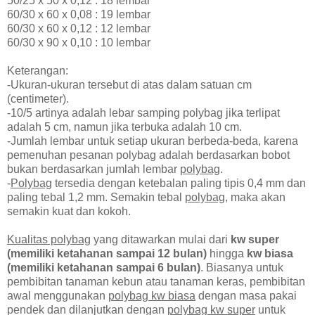
50/25 x 50 x 0,12 : 18 lembar
60/30 x 60 x 0,08 : 19 lembar
60/30 x 60 x 0,12 : 12 lembar
60/30 x 90 x 0,10 : 10 lembar
Keterangan:
-Ukuran-ukuran tersebut di atas dalam satuan cm
(centimeter).
-10/5 artinya adalah lebar samping polybag jika terlipat
adalah 5 cm, namun jika terbuka adalah 10 cm.
-Jumlah lembar untuk setiap ukuran berbeda-beda, karena
pemenuhan pesanan polybag adalah berdasarkan bobot
bukan berdasarkan jumlah lembar
polybag
.
-
Polybag
tersedia dengan ketebalan paling tipis 0,4 mm dan
paling tebal 1,2 mm. Semakin tebal
polybag
, maka akan
semakin kuat dan kokoh.
Kualitas polybag
yang ditawarkan mulai dari
kw super
(memiliki ketahanan sampai 12 bulan)
hingga
kw biasa
(memiliki ketahanan sampai 6 bulan)
. Biasanya untuk
pembibitan tanaman kebun atau tanaman keras, pembibitan
awal menggunakan
polybag kw biasa
dengan masa pakai
pendek dan dilanjutkan dengan
polybag kw super
untuk